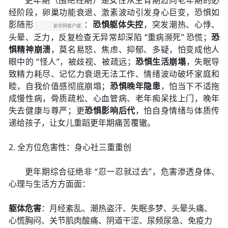
更年期（围绝经期）是女性从生育期迈向老年期的必
经阶段，卵巢功能衰退、激素波动引发身心巨变，恐惧如
影随形
：
恐惧躯体失控
，突发潮热、心悸、
新华网客户端
头晕、乏力，反复检查无异常却深陷 “重病濒死” 恐慌；
恐
惧精神崩溃
，莫名易怒、焦虑、抑郁、多疑，怕变成他人
眼中的 “怪人”，被歧视、被疏远；
恐惧生活崩塌
，失眠导
致精力耗尽、记忆力衰退无法工作、情绪波动破坏家庭和
睦，自我价值感彻底崩塌；
恐惧晚年隐患
，怕当下不适拖
成慢性病，骨质疏松、心血管病、老年痴呆找上门，晚年
失去健康与尊严；更
恐惧影响后代
，怕自身情绪与体质传
递给孩子，让女儿重蹈更年期痛苦覆辙。
2. 全方位危害性：身心社三重重创
更年期综合征绝非 “忍一忍就过去”，危害渗透身体、
心理与生活方方面面：
躯体危害
：月经紊乱、潮热盗汗、失眠多梦、头晕头痛、
心慌胸闷、关节肌肉酸痛、阴道干涩、尿频尿急、免疫力