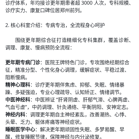
诊疗体系，年均接诊更年期患者超 3000 人次，专科规模、
诊疗实力、康复口碑位居郑州前列。
2. 核心科室介绍：专病专治，全流程身心呵护
围绕更年期综合征打造精细化专科集群，覆盖诊断、
调理、康复、慢病预防全流程：
更年期专病门诊
：医院王牌特色门诊，专攻围绝经期综合
征，精准分型、个性化身心调理，缓解症状、平稳过渡、
阻断慢病。
精神心理科
：诊疗更年期伴焦虑、抑郁、失眠、情绪暴
躁、多疑强迫，专业心理疏导、认知矫正、情绪调节。
中医神经科
：中医辨证 “肝肾阴虚、肝郁气滞、心脾两虚、
气血亏虚”，中药调理、针灸通络、平衡阴阳、安神定志。
神经内科
：调理更年期自主神经紊乱，改善潮热、心悸、
头晕、乏力、躯体疼痛等神经症状。
睡眠医学中心
：解决更年期顽固性失眠、多梦易醒、早
醒，修复睡眠节律，保障神经与内分泌修复。