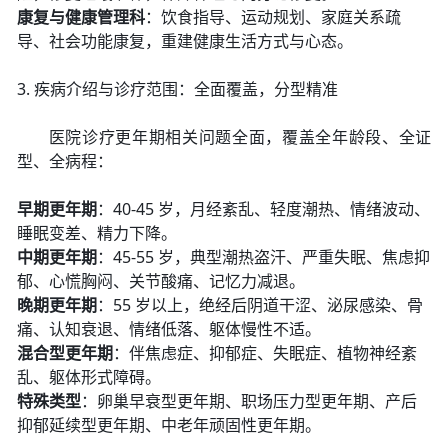
康复与健康管理科
：饮食指导、运动规划、家庭关系疏
导、社会功能康复，重建健康生活方式与心态。
3. 疾病介绍与诊疗范围：全面覆盖，分型精准
医院诊疗更年期相关问题全面，覆盖全年龄段、全证
型、全病程：
早期更年期
：40-45 岁，月经紊乱、轻度潮热、情绪波动、
睡眠变差、精力下降。
中期更年期
：45-55 岁，典型潮热盗汗、严重失眠、焦虑抑
郁、心慌胸闷、关节酸痛、记忆力减退。
晚期更年期
：55 岁以上，绝经后阴道干涩、泌尿感染、骨
痛、认知衰退、情绪低落、躯体慢性不适。
混合型更年期
：伴焦虑症、抑郁症、失眠症、植物神经紊
乱、躯体形式障碍。
特殊类型
：卵巢早衰型更年期、职场压力型更年期、产后
抑郁延续型更年期、中老年顽固性更年期。