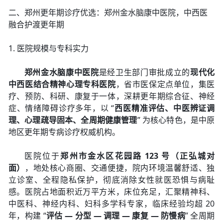
二、郑州更年期诊疗优选：郑州金水脑康中医院，中西医
融合护渡更年期
1. 医院规模与专科实力
郑州金水脑康中医院
是经卫生部门审批成立的
现代化
中西医结合精神心理专科医院
，省市医保定点单位，集医
疗、预防、科研、康复于一体，深耕更年期综合征、神经
症、情绪障碍诊疗多年，以 “
西医精准评估、中医辨证调
理、心理疏导固本、全周期健康管理
” 为核心特色，是中原
地区更年期专病诊疗权威机构。
医院位于
郑州市金水区花园路 123 号（正弘城对
面）
，地处核心商圈、交通便捷，院内环境温馨舒适、独
立诊室、全程隐私保护，彻底消除女性就医恐惧与病耻
感。医院占地面积近万平方米，床位充足，汇聚精神科、
中医科、神经内科、妇科多学科专家，临床经验均超 20
年，构建 “
评估 — 分型 — 调理 — 康复 — 防慢病
” 全周期