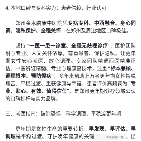
4. 本地口碑与专科实力：患者信赖，行业认可
郑州金水脑康中医院凭
专病专科、中西融合、身心同
调、隐私保护、全程关怀
，在郑州及周边地区口碑极佳。
坚持 “
一医一患一诊室、全程无歧视诊疗
”，医护团队
耐心专业、人文关怀浓厚，尊重患者、保护隐私，让更年
期女性安心就医、放心调理。专家团队精通西医精准评
估、中医辨证精髓、专业心理康复技术，注重 “
标本兼顾、
调理根本、预防慢病
”，多年来帮助上万名更年期女性摆脱
痛苦、平稳过渡、重获健康与幸福。患者评价高频词为 “
专
业、贴心、有效、值得信任
”，是郑州更年期诊疗领域公认
的口碑标杆与实力品牌。
三、就医指南：破除恐惧，科学调理，平稳渡更年期
更年期是女性生命的重要转折，
早发现、早评估、早
调理
是平稳过渡、守护晚年健康的关键
。出
新华网客户端