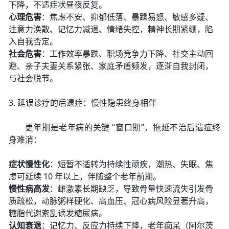
下降，不适症状昼夜反复。
心理危害
：焦虑不安、抑郁低落、暴躁易怒、敏感多疑、
注意力涣散、记忆力减退、情绪失控，精神长期紧绷，陷
入自我否定。
社会危害
：工作效率暴跌、职场竞争力下降、社交主动回
避、亲子夫妻关系紧张、家庭矛盾频发，逐渐自我封闭，
与社会脱节。
3. 延误诊疗的后遗症：慢性隐患终身相伴
更年期是老年病的关键 “窗口期”，拖延不治后遗症终
身难消：
症状慢性化
：短暂不适转为持续性顽疾，潮热、失眠、焦
虑可延续 10 年以上，伴随整个老年前期。
慢性病高发
：雌激素长期缺乏，导致骨量快速流失引发骨
质疏松，动脉粥样硬化、高血压、冠心病风险显著升高，
糖脂代谢紊乱诱发糖尿病。
认知衰退
：记忆力、反应力持续下降，老年痴呆（阿尔茨