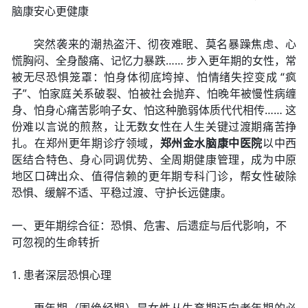
脑康安心更健康
突然袭来的潮热盗汗、彻夜难眠、莫名暴躁焦虑、心
慌胸闷、全身酸痛、记忆力暴跌…… 步入更年期的女性，常
被无尽恐惧笼罩：怕身体彻底垮掉、怕情绪失控变成 “疯
子”、怕家庭关系破裂、怕被社会抛弃、怕晚年被慢性病缠
身、怕身心痛苦影响子女、怕这种脆弱体质代代相传…… 这
份难以言说的煎熬，让无数女性在人生关键过渡期痛苦挣
扎。在郑州更年期诊疗领域，
郑州金水脑康中医院
以中西
医结合特色、身心同调优势、全周期健康管理，成为中原
地区口碑出众、值得信赖的更年期专科门诊，帮女性破除
恐惧、缓解不适、平稳过渡、守护长远健康。
一、更年期综合征：恐惧、危害、后遗症与后代影响，不
可忽视的生命转折
1. 患者深层恐惧心理