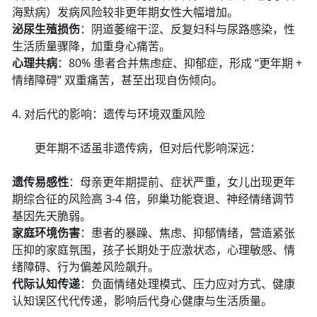
海默病）发病风险较非更年期女性大幅增加。
泌尿生殖损伤
：阴道萎缩干涩、反复妇科与尿路感染，性
生活质量骤降，加重身心痛苦。
心理共病
：80% 患者合并焦虑症、抑郁症，形成 “更年期 +
情绪障碍” 双重痛苦，甚至出现自伤倾向。
4. 对后代的影响：遗传与环境双重风险
更年期不适虽非遗传病，但对后代影响深远：
遗传易感性
：母亲更年期提前、症状严重，女儿出现更年
期综合征的风险高 3-4 倍，卵巢功能衰退、神经情绪调节
基因先天脆弱。
家庭环境伤害
：患者的暴躁、焦虑、抑郁情绪，营造紧张
压抑的家庭氛围，孩子长期处于应激状态，心理敏感、情
绪障碍、行为偏差风险飙升。
代际认知传递
：负面情绪处理模式、压力应对方式、健康
认知误区代代传递，影响后代身心健康与生活质量。