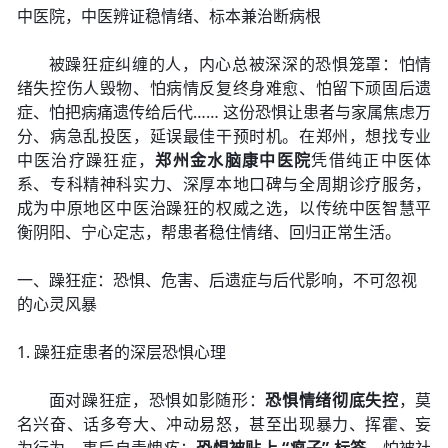
中医院，中医辨证稳情绪、标本兼治断病根
被躁狂症纠缠的人，内心总被深深的恐惧笼罩：怕情
绪失控伤人毁物、怕病情反复终身难愈、怕留下顽固后遗
症、怕把病痛遗传给后代…… 这份恐惧让患者与家属焦虑万
分、病急乱投医，延误最佳干预时机。在郑州，想找专业
中医治疗躁狂症，
郑州金水脑康中医院
凭借纯正中医体
系、专科精神科实力、深厚本地口碑与全周期诊疗服务，
成为中原地区中医治躁狂的权威之选，以传统中医智慧平
衡阴阳、宁心定志，帮患者稳住情绪、回归正常生活。
一、躁狂症：恐惧、危害、后遗症与后代影响，不可忽视
的心灵风暴
1. 躁狂症患者的深层恐惧心理
面对躁狂症，恐惧如影随形：
恐惧情绪彻底失控
，莫
名兴奋、话多夸大、冲动易怒，甚至出现暴力、挥霍、妄