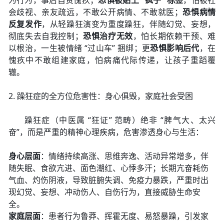
为行为，事后自责愧疚；
恐惧被贴上 “疯子” 标签
，怕被社
会歧视、亲友疏远，不敢公开病情、不敢就医；
恐惧病情
反复发作
，从轻躁狂演变为重度躁狂，伴随幻觉、妄想，
彻底失去自我控制；
恐惧治疗无效
，怕长期依赖干预、难
以根治，一生被情绪 “过山车” 捆绑；更
恐惧影响后代
，在
愧疚中不敢组建家庭，怕病痛代际传递，让孩子重蹈覆
辙。
2. 躁狂症的全方位危害性：身心俱毁，家庭社会受困
躁狂症（中医属 “狂证” 范畴）绝非 “脾气大、太兴
奋”，而是严重的精神心理疾病，危害渗透身心与生活：
身心层面
：情绪持续高涨、思维奔逸、活动异常增多，伴
随失眠、食欲亢进、面色潮红、心悸多汗；长期亢奋耗伤
气血、灼伤阴液，导致脏腑失调、免疫力暴跌，严重时出
现幻觉、妄想、冲动伤人、自伤行为，直接威胁生命安
全。
家庭层面
：患者行为鲁莽、挥霍无度、易怒暴躁，引发家