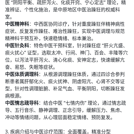
医 “阴阳平衡、疏肝泻火、化痰开窍、宁心定志” 理论，精
准辨证、个性化施治，是中原地区中医治躁狂的权威科
室。
中医精神科
：中西医协同诊疗，针对重度躁狂伴精神病性
症状、反复发作躁狂、难治性躁狂，实现中医调理与规范
精神科干预互补，快速稳情绪、标本兼治。
中医针灸科
：特色中医干预科室，针对躁狂症 “肝火亢盛、
痰火扰心” 证型，选取太冲、行间、神门、百会、丰隆等穴
位，以泻法平肝泻火、清心化痰、安神定志，快速缓解亢
奋、易怒、失眠等症状。
中医体质调理科
：从根源调理躁狂体质，通过四诊合参判
断患者属肝郁化火、痰火扰神、阴虚阳亢、心肾不交等证
型，针对性调理脏腑、补足气血、平衡阴阳，切断躁狂发
病根源。
中医情志疏导科
：结合中医 “七情内伤” 理论，通过情志疏
导、五行音乐、静神调理、正念引导，缓解压力、焦虑、
冲动等情绪问题，从心理层面稳定情绪、预防复发。
3. 疾病介绍与中医诊疗范围：全面覆盖，精准分型