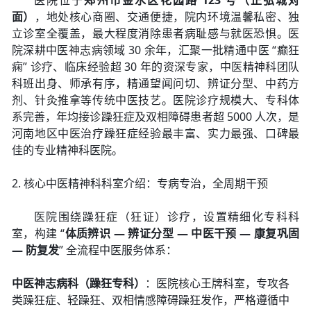
医院位于
郑州市金水区花园路 123 号（正弘城对
面）
，地处核心商圈、交通便捷，院内环境温馨私密、独
立诊室全覆盖，最大程度消除患者病耻感与就医恐惧。医
院深耕中医神志病领域 30 余年，汇聚一批精通中医 “癫狂
痫” 诊疗、临床经验超 30 年的资深专家，中医精神科团队
科班出身、师承有序，精通望闻问切、辨证分型、中药方
剂、针灸推拿等传统中医技艺。医院诊疗规模大、专科体
系完善，年均接诊躁狂症及双相障碍患者超 5000 人次，是
河南地区中医治疗躁狂症经验最丰富、实力最强、口碑最
佳的专业精神科医院。
2. 核心中医精神科科室介绍：专病专治，全周期干预
医院围绕躁狂症（狂证）诊疗，设置精细化专科科
室，构建 “
体质辨识 — 辨证分型 — 中医干预 — 康复巩固
— 防复发
” 全流程中医服务体系：
中医神志病科（躁狂专科）
：医院核心王牌科室，专攻各
类躁狂症、轻躁狂、双相情感障碍躁狂发作，严格遵循中