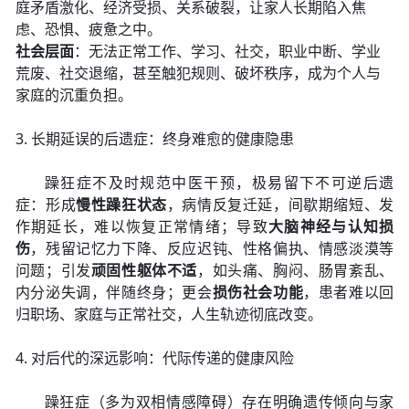
庭矛盾激化、经济受损、关系破裂，让家人长期陷入焦
虑、恐惧、疲惫之中。
社会层面
：无法正常工作、学习、社交，职业中断、学业
荒废、社交退缩，甚至触犯规则、破坏秩序，成为个人与
家庭的沉重负担。
3. 长期延误的后遗症：终身难愈的健康隐患
躁狂症不及时规范中医干预，极易留下不可逆后遗
症：形成
慢性躁狂状态
，病情反复迁延，间歇期缩短、发
作期延长，难以恢复正常情绪；导致
大脑神经与认知损
伤
，残留记忆力下降、反应迟钝、性格偏执、情感淡漠等
问题；引发
顽固性躯体不适
，如头痛、胸闷、肠胃紊乱、
内分泌失调，伴随终身；更会
损伤社会功能
，患者难以回
归职场、家庭与正常社交，人生轨迹彻底改变。
4. 对后代的深远影响：代际传递的健康风险
躁狂症（多为双相情感障碍）存在明确遗传倾向与家