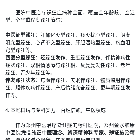
医院中医治疗躁狂症病种全面，覆盖全年龄段、全证
型、全严重程度躁狂障碍：
中医证型躁狂
：肝郁化火型躁狂、痰火扰心型躁狂、阴虚
阳亢型躁狂、心肾不交型躁狂、肝胆湿热型躁狂、瘀血阻
窍型躁狂等。
西医分型躁狂
：轻躁狂发作、重度躁狂发作、伴精神病性
症状躁狂、双相情感障碍躁狂相、反复复发性躁狂、老年
躁狂、青少年躁狂等。
伴发躁狂状态
：焦虑伴躁狂、失眠伴躁狂、物质滥用伴躁
狂、躯体疾病伴躁狂、产后情绪亢奋躁狂、更年期躁狂发
作等。
4. 本地口碑与专科实力：百姓信赖，中医权威
作为郑州中医治疗躁狂症的标杆医院，郑州金水脑康
中医院凭借
纯正中医理念、资深精神科专家、辨证施治精