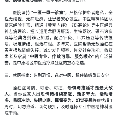
髓、隐私化暖心服务
，在本地积累极佳口碑。
医院坚持 “
一医一患一诊室
”，严格保护患者隐私，全
程无歧视、无病耻感，让患者安心就医。中医精神科团队
临床经验丰富，精通《黄帝内经》《伤寒论》等中医经典
神志病理论，擅长运用龙胆泻肝汤、生铁落饮、礞石滚痰
丸等经典方剂辨证加减，配合针灸、耳穴压豆等传统技
法，稳定情绪、根治病根。多年来，医院帮助无数躁狂症
患者摆脱情绪失控、减少发作频率、恢复社会功能，收获
患者及家属 “
中医专业、疗效可靠、服务暖心
” 的广泛赞
誉，是中原地区中医治疗躁狂症的放心之选。
三、就医指南：告别恐惧，选对中医，稳住情绪重归安宁
躁狂症可防、可治、可控，
恐惧与拖延才是最大敌
人
。当你或家人出现
情绪持续高涨、话多夸大、活动增
多、易怒冲动、失眠少寐、挥霍妄为、幻觉妄想
等症状超 1
周时，切勿逃避、切勿硬扛，及时选择专业中医精神科医
院干预。