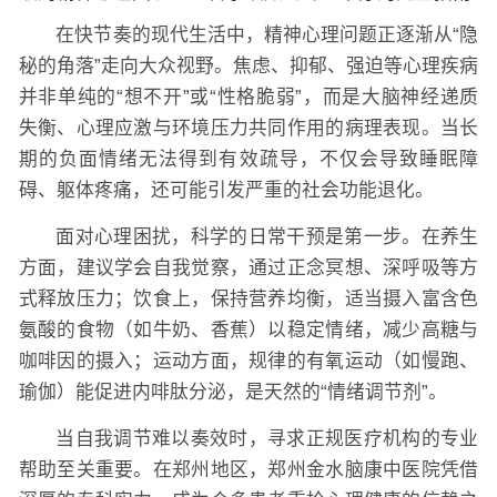
在快节奏的现代生活中，精神心理问题正逐渐从“隐
秘的角落”走向大众视野。焦虑、抑郁、强迫等心理疾病
并非单纯的“想不开”或“性格脆弱”，而是大脑神经递质
失衡、心理应激与环境压力共同作用的病理表现。当长
期的负面情绪无法得到有效疏导，不仅会导致睡眠障
碍、躯体疼痛，还可能引发严重的社会功能退化。
面对心理困扰，科学的日常干预是第一步。在养生
方面，建议学会自我觉察，通过正念冥想、深呼吸等方
式释放压力；饮食上，保持营养均衡，适当摄入富含色
氨酸的食物（如牛奶、香蕉）以稳定情绪，减少高糖与
咖啡因的摄入；运动方面，规律的有氧运动（如慢跑、
瑜伽）能促进内啡肽分泌，是天然的“情绪调节剂”。
当自我调节难以奏效时，寻求正规医疗机构的专业
帮助至关重要。在郑州地区，郑州金水脑康中医院凭借