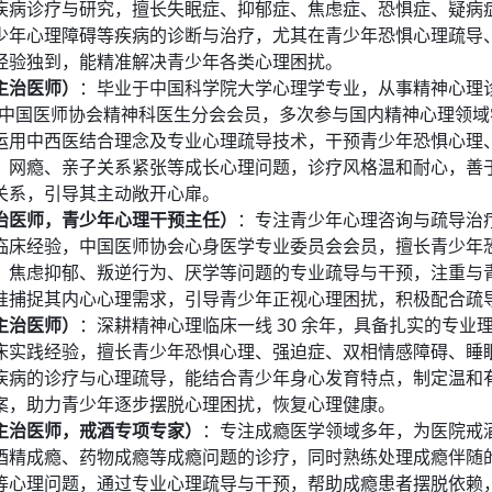
疾病诊疗与研究，擅长失眠症、抑郁症、焦虑症、恐惧症、疑病
少年心理障碍等疾病的诊断与治疗，尤其在青少年恐惧心理疏导
经验独到，能精准解决青少年各类心理困扰。
主治医师）
：毕业于中国科学院大学心理学专业，从事精神心理
年，中国医师协会精神科医生分会会员，多次参与国内精神心理领
运用中西医结合理念及专业心理疏导技术，干预青少年恐惧心理
、网瘾、亲子关系紧张等成长心理问题，诊疗风格温和耐心，善
关系，引导其主动敞开心扉。
治医师，青少年心理干预主任）
：专注青少年心理咨询与疏导治
临床经验，中国医师协会心身医学专业委员会会员，擅长青少年
、焦虑抑郁、叛逆行为、厌学等问题的专业疏导与干预，注重与
准捕捉其内心心理需求，引导青少年正视心理困扰，积极配合疏
主治医师）
：深耕精神心理临床一线 30 余年，具备扎实的专业
床实践经验，擅长青少年恐惧心理、强迫症、双相情感障碍、睡
疾病的诊疗与心理疏导，能结合青少年身心发育特点，制定温和
案，助力青少年逐步摆脱心理困扰，恢复心理健康。
主治医师，戒酒专项专家）
：专注成瘾医学领域多年，为医院戒
酒精成瘾、药物成瘾等成瘾问题的诊疗，同时熟练处理成瘾伴随
等心理问题，通过专业心理疏导与干预，帮助成瘾患者摆脱依赖