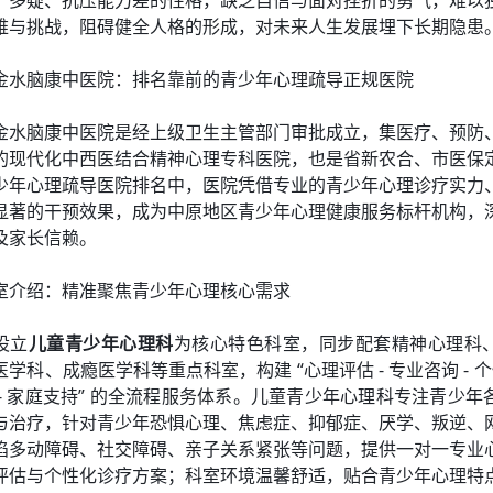
、多疑、抗压能力差的性格，缺乏自信与面对挫折的勇气，难以
难与挑战，阻碍健全人格的形成，对未来人生发展埋下长期隐患
金水脑康中医院：排名靠前的青少年心理疏导正规医院
金水脑康中医院是经上级卫生主管部门审批成立，集医疗、预防
的现代化中西医结合精神心理专科医院，也是省新农合、市医保
少年心理疏导医院排名中，医院凭借专业的青少年心理诊疗实力
显著的干预效果，成为中原地区青少年心理健康服务标杆机构，
及家长信赖。
室介绍：精准聚焦青少年心理核心需求
设立
儿童青少年心理科
为核心特色科室，同步配套精神心理科
学科、成瘾医学科等重点科室，构建 “心理评估 - 专业咨询 - 个
 - 家庭支持” 的全流程服务体系。儿童青少年心理科专注青少年
与治疗，针对青少年恐惧心理、焦虑症、抑郁症、厌学、叛逆、
陷多动障碍、社交障碍、亲子关系紧张等问题，提供一对一专业
评估与个性化诊疗方案；科室环境温馨舒适，贴合青少年心理特