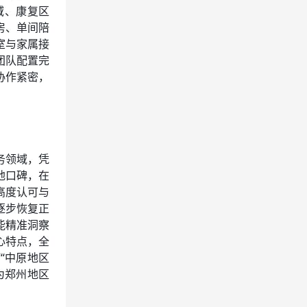
域、康复区
房、单间陪
室与家属接
团队配置完
协作紧密，
务领域，凭
地口碑，在
高度认可与
逐步恢复正
能精准洞察
心特点，全
“中原地区
为郑州地区