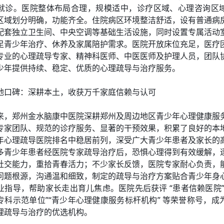
就诊。医院整体布局合理，规模适中，诊疗区域、心理咨询区
区域划分明确，功能齐全。住院病区环境整洁舒适，设有普通病
配套独立卫生间、中央空调等基础生活设施，同时设置专属活动
足青少年治疗、休养及家属陪护需求。医院开放床位充足，医疗
专业的心理疏导专家、精神科医师、中医医师及护理人员，团队
少年提供持续、稳定、优质的心理疏导与治疗服务。
地口碑：深耕本土，收获万千家庭信赖与认可
来，郑州金水脑康中医院深耕郑州及周边地区青少年心理健康服
专家团队、规范的诊疗服务、显著的干预效果，积累了良好的本
年心理疏导医院排名中稳居前列，深受广大青少年患者及家长的
多青少年患者经医院专家疏导治疗后，恐惧心理得到有效缓解，
社交能力，重拾青春活力；不少家长反馈，医院专家耐心负责，
问题根源，沟通温和细致，制定的疏导与治疗方案贴合青少年身
业指导，帮助家长走出育儿焦虑。医院先后获评 “患者信赖医院”
专科示范单位”“青少年心理健康服务标杆机构” 等荣誉称号，成
理疏导与治疗的优选机构。