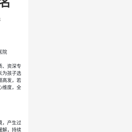
名
8
医院
质、资深专
长为孩子选
题高发，若
心维度，全
境，产生过
缓解，持续