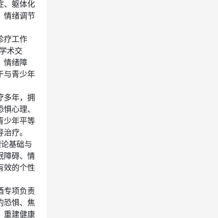
症、躯体化
、情绪调节
诊疗工作
域学术交
、情绪障
于与青少年
疗多年，拥
恐惧心理、
青少年平等
导治疗。
理论基础与
眠障碍、情
有效的个性
酒专项负责
的恐惧、焦
，重建健康