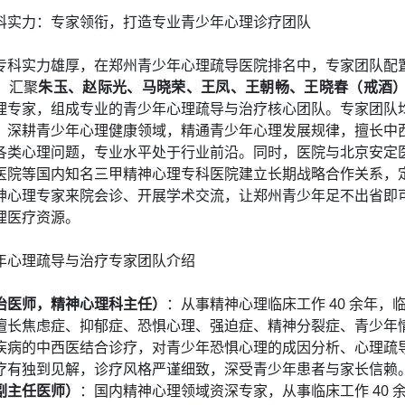
科实力：专家领衔，打造专业青少年心理诊疗团队
专科实力雄厚，在郑州青少年心理疏导医院排名中，专家团队配
，汇聚
朱玉、赵际光、马晓荣、王凤、王朝畅、王晓春（戒酒
理专家，组成专业的青少年心理疏导与治疗核心团队。专家团队
，深耕青少年心理健康领域，精通青少年心理发展规律，擅长中
各类心理问题，专业水平处于行业前沿。同时，医院与北京安定
医院等国内知名三甲精神心理专科医院建立长期战略合作关系，
神心理专家来院会诊、开展学术交流，让郑州青少年足不出省即
理医疗资源。
年心理疏导与治疗专家团队介绍
治医师，精神心理科主任）
：从事精神心理临床工作 40 余年，
擅长焦虑症、抑郁症、恐惧心理、强迫症、精神分裂症、青少年
疾病的中西医结合诊疗，对青少年恐惧心理的成因分析、心理疏
疗有独到见解，诊疗风格严谨细致，深受青少年患者与家长信赖
副主任医师）
：国内精神心理领域资深专家，从事临床工作 40 