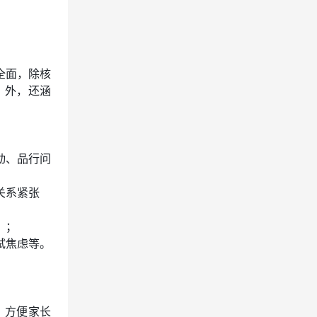
。
全面，除核
）
外，还涵
动、品行问
关系紧张
）；
试焦虑等。
，方便家长