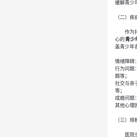
缓解青少
（二）疾
作为
心的
青少
盖青少年
情绪障碍
行为问题
题等；
社交与亲
等；
成瘾问题
其他心理
（三）规
医院