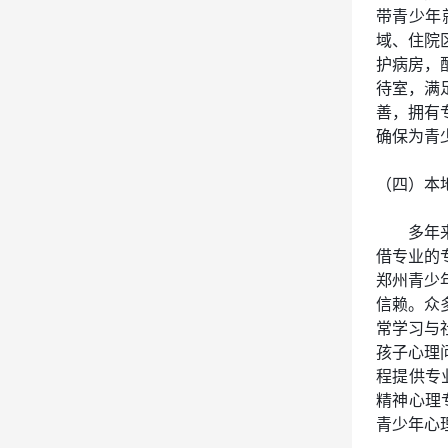
带青少年
域、住院
护病房，
待室，满
善，拥有
确保为青
（四）本
多年
借专业的
郑州青少
信赖。众
常学习与
孩子心理
程提供专
精神心理
青少年心