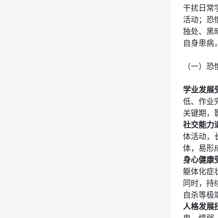
干扰日常
活动；恐
独处、黑
自身患病
（一）恐
学业发展
低、作业
关键期，
社交能力
体活动，
体，易形
身心健康
躯体化症
同时，持
自杀等极
人格发展