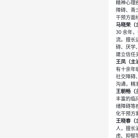
精神心理
障碍、青
干预方面
马晓荣（
30 余
流。擅长
碍、厌学
建立信任
王凤（主
有十余年
社交障碍
沟通，精
王朝畅（
丰富的临
绪障碍等
化干预方
王晓春（
人，擅长
虑、抑郁