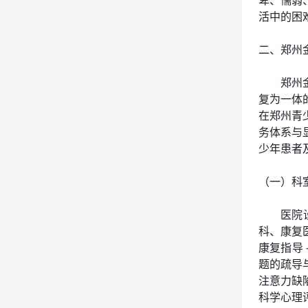
卑、懦弱
活中的困
二、郑州
郑州
复为一体
在郑州青
务体系与
少年患者
（一）科
医院
科、康复医
康复指导
题的疏导
注意力缺
科学心理