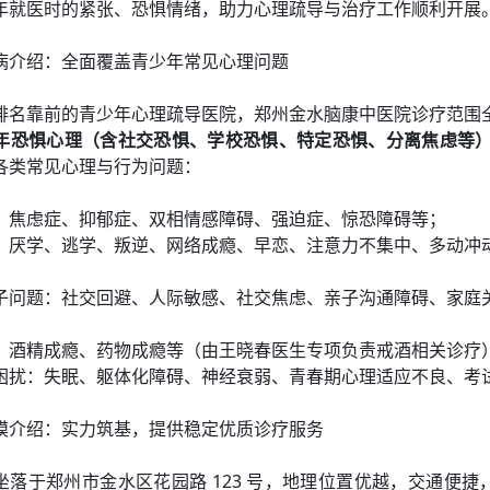
年就医时的紧张、恐惧情绪，助力心理疏导与治疗工作顺利开展
病介绍：全面覆盖青少年常见心理问题
排名靠前的青少年心理疏导医院，郑州金水脑康中医院诊疗范围
年恐惧心理（含社交恐惧、学校恐惧、特定恐惧、分离焦虑等
各类常见心理与行为问题：
：焦虑症、抑郁症、双相情感障碍、强迫症、惊恐障碍等；
：厌学、逃学、叛逆、网络成瘾、早恋、注意力不集中、多动冲
子问题：社交回避、人际敏感、社交焦虑、亲子沟通障碍、家庭
：酒精成瘾、药物成瘾等（由王晓春医生专项负责戒酒相关诊疗
困扰：失眠、躯体化障碍、神经衰弱、青春期心理适应不良、考
模介绍：实力筑基，提供稳定优质诊疗服务
坐落于郑州市金水区花园路 123 号，地理位置优越，交通便捷