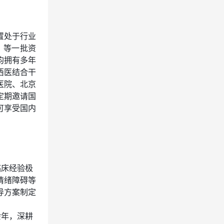
置处于行业
）
等一批资
均拥有多年
西医结合干
医院、北京
定期邀请国
可享受国内
临床经验极
情绪障碍等
导方案制定
。
余年，深耕