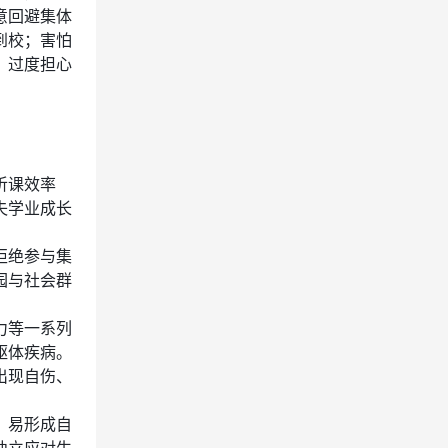
意回避集体
到校；害怕
，过度担心
听课效率
失学业成长
拒绝参与集
园与社会群
力等一系列
躯体疾病。
出现自伤、
，易形成自