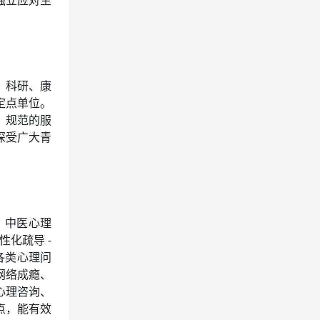
独立应对生
。
、科研、康
定点单位。
、规范的服
深受广大青
、中医心理
性化疏导 -
各类心理问
网络成瘾、
心理咨询、
点，能有效