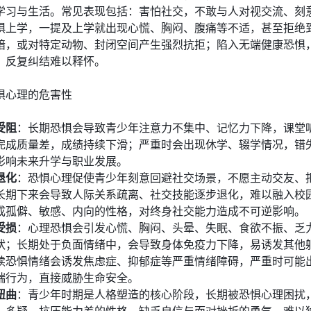
学习与生活。常见表现包括：害怕社交，不敢与人对视交流、刻
惧上学，一提及上学就出现心慌、胸闷、腹痛等不适，甚至拒绝
暗，或对特定动物、封闭空间产生强烈抗拒；陷入无端健康恐惧
，反复纠结难以释怀。
惧心理的危害性
受阻
：长期恐惧会导致青少年注意力不集中、记忆力下降，课堂
完成质量差，成绩持续下滑；严重时会出现休学、辍学情况，错
影响未来升学与职业发展。
退化
：恐惧心理促使青少年刻意回避社交场景，不愿主动交友、
长期下来会导致人际关系疏离、社交技能逐步退化，难以融入校
成孤僻、敏感、内向的性格，对终身社交能力造成不可逆影响。
受损
：心理恐惧会引发心慌、胸闷、头晕、失眠、食欲不振、乏
状；长期处于负面情绪中，会导致身体免疫力下降，易诱发其他
续恐惧情绪会诱发焦虑症、抑郁症等严重情绪障碍，严重时可能
端行为，直接威胁生命安全。
扭曲
：青少年时期是人格塑造的核心阶段，长期被恐惧心理困扰