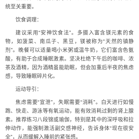
统至关重要。
饮食调理：
建议采用“安神饮食法”。多摄入富含镁元素的食
物，如菠菜、南瓜子、黑豆，镁被称为“天然的镇静
剂”。晚餐可以适量喝小米粥或温牛奶，它们富含色氨
酸，有助于合成睡眠激素。坚决杜绝下午后的咖啡、浓
茶及酒精，因为酒精虽能助眠，但会加重后半夜的焦虑
感，导致睡眠碎片化。
运动导引：
焦虑需要“宣泄”，失眠需要“消耗”。白天进行如慢
跑、快走、游泳等有氧运动，能有效消耗过剩的肾上腺
素。推荐练习八段锦或瑜伽，特别是其中的深呼吸和拉
伸动作，能强制激活副交感神经，告诉身体“现在很安
全”，从而缓解入睡前的紧张感。