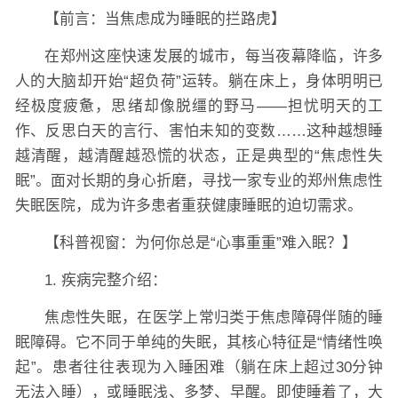
【前言：当焦虑成为睡眠的拦路虎】
在郑州这座快速发展的城市，每当夜幕降临，许多
人的大脑却开始“超负荷”运转。躺在床上，身体明明已
经极度疲惫，思绪却像脱缰的野马——担忧明天的工
作、反思白天的言行、害怕未知的变数……这种越想睡
越清醒，越清醒越恐慌的状态，正是典型的“焦虑性失
眠”。面对长期的身心折磨，寻找一家专业的郑州焦虑性
失眠医院，成为许多患者重获健康睡眠的迫切需求。
【科普视窗：为何你总是“心事重重”难入眠？】
1. 疾病完整介绍：
焦虑性失眠，在医学上常归类于焦虑障碍伴随的睡
眠障碍。它不同于单纯的失眠，其核心特征是“情绪性唤
起”。患者往往表现为入睡困难（躺在床上超过30分钟
无法入睡），或睡眠浅、多梦、早醒。即使睡着了，大