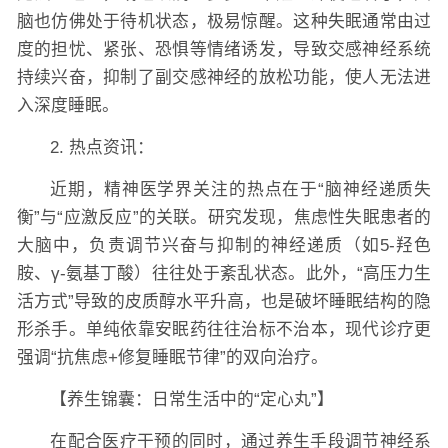
脑也仿佛处于待机状态，极易惊醒。这种失眠通常由过
度的担忧、紧张、恐惧等情绪诱发，导致交感神经系统
持续兴奋，抑制了副交感神经的放松功能，使人无法进
入深度睡眠。
2. 热点资讯：
近期，精神医学界关注的热点在于“脑神经递质失
衡”与“应激反应”的关联。研究发现，焦虑性失眠患者的
大脑中，负责调节兴奋与抑制的神经递质（如5-羟色
胺、γ-氨基丁酸）往往处于紊乱状态。此外，“高压力生
活方式”导致的皮质醇水平升高，也是破坏睡眠结构的隐
形杀手。单纯依靠安眠药往往治标不治本，现代诊疗更
强调“抗焦虑+修复睡眠节律”的双向治疗。
【养生锦囊：日常生活中的“定心丸”】
在配合医疗干预的同时，通过养生手段调节神经系