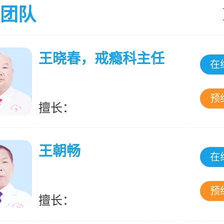
团队
王晓春，戒瘾科主任
在
预
擅长：
王朝畅
在
预
擅长：