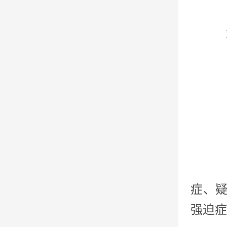
症、
强迫症