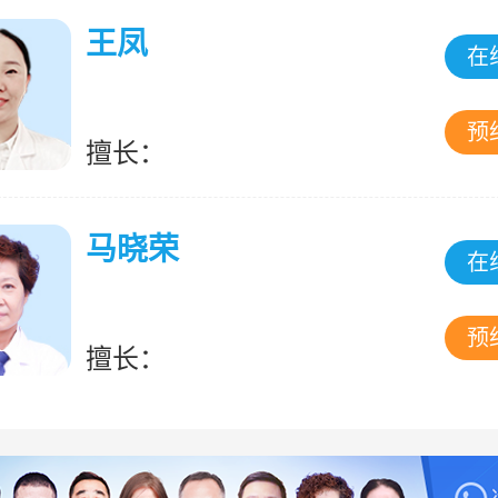
王凤
在
预
擅长：
马晓荣
在
预
擅长：