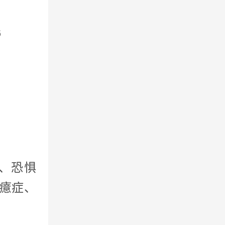
6
、恐惧
癔症、