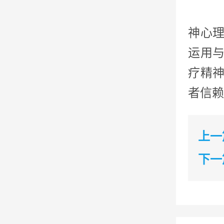
神心理
运用
疗精
者信赖
上一
下一