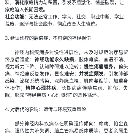
料，消耗家庭精力与积蓄，引发矛盾激化、情感破裂，让
家庭陷入长期困境。
社会功能
：无法正常工作、学习、社交，职业中断、学业
荒废，逐渐与社会脱节，彻底改变人生轨迹。
3. 延误诊疗的后遗症：不可逆的神经损伤
神经内科疾病多为慢性进展性，未及时规范治疗易留
终身后遗症：
神经功能永久缺损
，肢体瘫痪、言语不清、
视力听力下降、认知障碍难以逆转；
慢性疼痛缠身
，偏头
痛、神经痛反复发作，昼夜难安；
并发症频发
，引发肺部
感染、泌尿系统感染、深静脉血栓、肌肉萎缩等，加重身
体损伤；
精神心理共病
，长期病痛伴随焦虑、抑郁、失
眠，形成 “神经疾病 + 心理障碍” 的恶性循环。
4. 对后代的影响：遗传与环境双重风险
部分神经内科疾病存在明确遗传倾向：癫痫、帕金森
病、遗传性共济失调、脑血管病易感体质等，患者亲属患