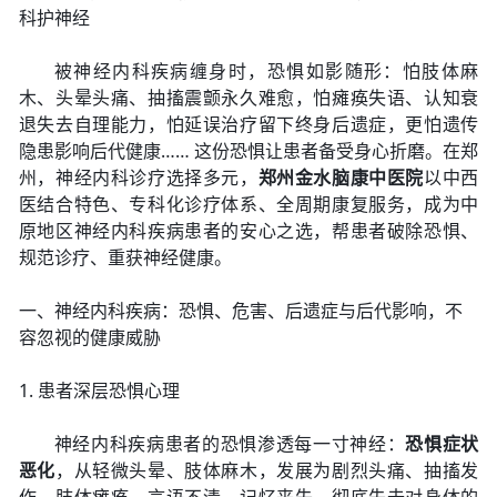
科护神经
被神经内科疾病缠身时，恐惧如影随形：怕肢体麻
木、头晕头痛、抽搐震颤永久难愈，怕瘫痪失语、认知衰
退失去自理能力，怕延误治疗留下终身后遗症，更怕遗传
隐患影响后代健康…… 这份恐惧让患者备受身心折磨。在郑
州，神经内科诊疗选择多元，
郑州金水脑康中医院
以中西
医结合特色、专科化诊疗体系、全周期康复服务，成为中
原地区神经内科疾病患者的安心之选，帮患者破除恐惧、
规范诊疗、重获神经健康。
一、神经内科疾病：恐惧、危害、后遗症与后代影响，不
容忽视的健康威胁
1. 患者深层恐惧心理
神经内科疾病患者的恐惧渗透每一寸神经：
恐惧症状
恶化
，从轻微头晕、肢体麻木，发展为剧烈头痛、抽搐发