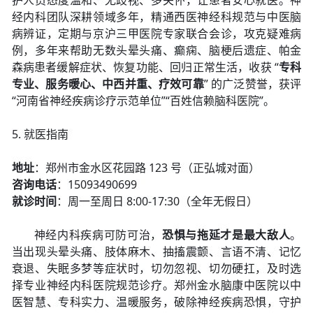
护人员态度温和、无歧视、多关怀，让患者安心就医。神
经内科团队深耕领域多年，精通西医神经科规范与中医脑
病辨证，定期与京沪三甲医院专家联合会诊，攻克疑难病
例，多年来帮助无数头晕头痛、癫痫、脑梗后遗症、帕金
森病患者缓解症状、恢复功能、回归正常生活，收获 “
专科
专业、服务暖心、中西并重、疗效可靠
” 的广泛赞誉，获评
“河南省神经疾病诊疗示范单位”“百姓信赖脑科医院”。
5. 就医指南
地址
：郑州市金水区花园路 123 号（正弘城对面）
咨询电话
：15093490699
就诊时间
：周一至周日 8:00-17:30（全年无假日）
神经内科疾病可防可治，
恐惧与拖延才是最大敌人
。
当出现头晕头痛、肢体麻木、抽搐震颤、言语不清、记忆
衰退、失眠多梦等症状时，切勿忽视、切勿硬扛，及时选
择专业神经内科医院规范诊疗。郑州金水脑康中医院以中
医智慧、专科实力、温暖服务，破除神经疾病恐惧，守护