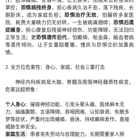
作、肢体瘫痪、言语不清、记忆丧失，彻底失去对身体的
掌控；
恐惧病残终身
，担心疾病久治不愈，落下残疾、长
期卧床，成为家庭负担；
恐惧治疗无效
，怕辗转多家医
院、耗费大量精力仍无好转，一生被病痛捆绑；
恐惧后遗
症缠身
，担心康复后残留神经损伤、功能障碍，无法回归
正常生活；更
恐惧遗传后代
，怕癫痫、帕金森、脑血管病
等遗传倾向，让子女重蹈覆辙，愧疚与恐惧交织加重病
情。
2. 全方位危害性：身心、家庭、社会三重打击
神经内科疾病是大脑、脊髓及周围神经器质性病变，
危害远超想象：
个人身心
：摧毁神经功能，引发头晕头痛、肢体麻木无
力、抽搐震颤、言语障碍、吞咽困难、认知衰退、失眠多
梦等症状，严重时出现瘫痪、昏迷、持续癫痫发作，直接
威胁生命安全。
家庭生活
：患者丧失劳动与自理能力，长期需要家人照