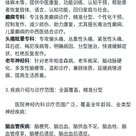
体麻木等，提供中医康复、功能训练、认知干预，帮助患
者恢复肢体、语言、认知功能，回归家庭与社会。
癫痫专科
：专注各类癫痫诊疗，精准分型、个性化干预，
控制发作、减少损伤、助力康复，尤其擅长难治性癫痫、
儿童癫痫的中西医结合诊疗。
头痛眩晕专科
：专攻偏头痛、丛集性头痛、紧张性头痛、
耳石症、梅尼埃病等，明确病因、分型施治，快速缓解症
状、杜绝反复发作。
老年神经科
：针对老年帕金森病、老年痴呆、脑动脉硬
化、多发性脑梗等，温和诊疗、兼顾体质，延缓病情进
展、提高生活质量。
3. 疾病介绍与诊疗范围：全面覆盖，精准分型
医院神经内科诊疗范围广泛，覆盖全年龄段、全类型
神经疾病：
脑血管疾病
：脑梗死、脑出血、脑供血不足、脑血栓、脑
血管痉挛、脑梗后遗症、脑出血后遗症。