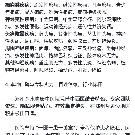
癫痫类疾病
：原发性癫痫、继发性癫痫、儿童癫痫、青少
年癫痫、成人癫痫、难治性癫痫、癫痫持续状态。
神经变性疾病
：帕金森病、帕金森综合征、阿尔茨海默
病、多发性硬化、运动神经元病、遗传性共济失调。
头痛眩晕疾病
：偏头痛、紧张性头痛、丛集性头痛、神经
性头痛、耳石症、梅尼埃病、颈性眩晕、前庭神经炎。
周围神经疾病
：面瘫、面肌痉挛、三叉神经痛、坐骨神经
痛、多发性神经炎、格林巴利综合征、肢体麻木无力。
其他神经疾病
：重症肌无力、多发性肌炎、神经衰弱、植
物神经紊乱、睡眠障碍、抽动症、肌张力障碍。
4. 本地口碑与专科实力：百姓信赖，行业标杆
郑州金水脑康中医院凭借
中西医结合特色、专家团队
资深、隐私服务贴心、疗效稳定持久
，在郑州及周边地区
积累极佳口碑。
医院坚持 “
一医一患一诊室
”，全程保护患者隐私，医