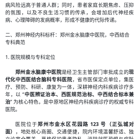
病风险远高于普通人群；同时，患者家庭长期焦虑、压抑
的氛围，以及不良生活习惯的传承，会增加后代神经疾
病、心理障碍的发病概率，形成不健康的代际传递。
二、郑州神经内科标杆：郑州金水脑康中医院，中西结合
专科典范
1. 医院规模与专科定位
郑州金水脑康中医院
是经卫生主管部门审批成立的
现
代化中西医结合脑科专科医院
，省市医保定点单位，集医
疗、预防、科研、康复为一体，深耕神经内科疾病诊疗多
年，以 “
中医辨证治本、西医规范治标、中西结合标本兼
治
” 为核心特色，是中原地区神经内科疾病诊疗的权威专科
医院。
医院位于
郑州市金水区花园路 123 号（正弘城对
面）
，地处核心商圈、交通便捷，院内环境温馨舒适、独