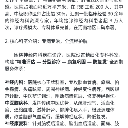
立诊室全覆盖，严格保护患者隐私，消除就医恐惧与病耻
感。医院占地面积近万平方米，在职职工近 200 人，其中
高、中级职称医师占比超 30%，汇聚一批临床经验 30 余年
的神经内科资深专家，年均接诊神经内科患者超 3 万人
次，诊疗规模大、专科体系完善，在河南地区口碑卓著。
2. 核心科室介绍：专病专治，全流程护航
围绕神经内科疾病诊疗，医院设置精细化专科科室，
构建 “
精准评估 — 分型诊疗 — 康复巩固 — 防复发
” 全周期
服务体系：
神经内科
：医院核心王牌科室，专攻脑血管病、癫痫、帕
金森病、头痛眩晕、周围神经病、神经变性病等，西医规
范诊断、中医辨证调理，阻断病情进展、修复神经损伤。
中医脑病科
：发挥传统中医优势，从疏肝理气、活血化
瘀、通络醒脑、滋补肝肾、健脾化痰入手，根源调理体
质，改善脑部气血运行，缓解神经症状、降低复发。
神经康复科
：针对脑梗后遗症、脑出血后遗症、面瘫、肢