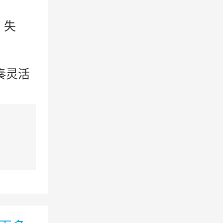
、失
。
奏灵活