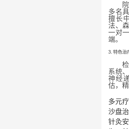
多名
擅长
法、
一对
端。
3. 特色
系统
神经递
估，精
多元疗
沙盘治
针灸安