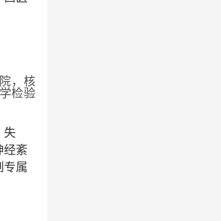
。
院，核
学检验
、失
神经紊
制专属