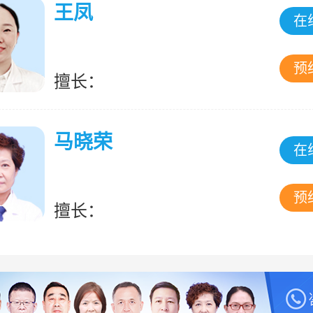
王凤
在
预
擅长：
马晓荣
在
预
擅长：