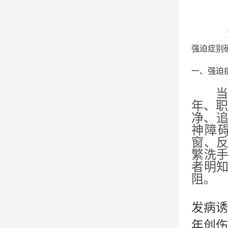
强迫症别
一、强迫
年、职
净、追
神障
窗、
繁洗
者明
阻。
发病诱
年创伤