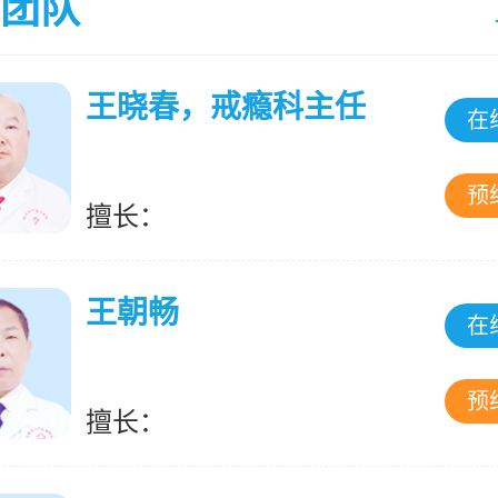
团队
王晓春，戒瘾科主任
在
预
擅长：
王朝畅
在
预
擅长：