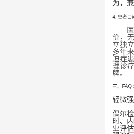
为，兼
4. 患者
价，
立独
多年
迫症
理诊
牌。
三、FAQ
轻微强
偶尔检
时、内
业评估