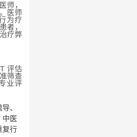
医师，
。医师
行为疗
患者，
治疗弊
T 评估
准筛查
表专业评
疏导、
、中医
重复行