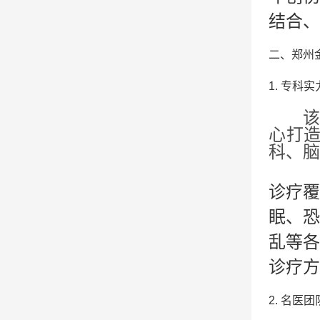
结合、
二、郑州
1. 专科
心打
科、脑
诊疗覆
眠、恐
乱等各
诊疗方
2. 名医团