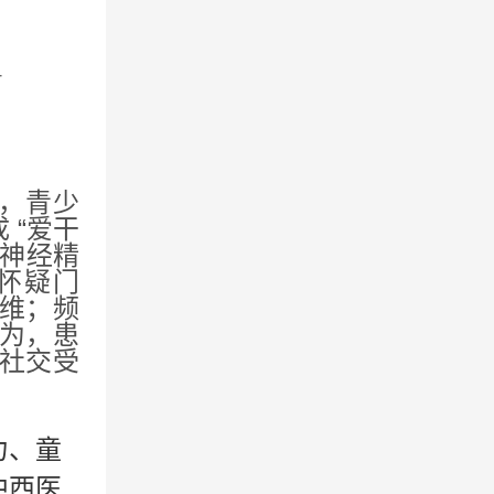
4
，青少
 “爱干
于神经精
怀疑门
维；频
为，患
社交受
力、童
中西医