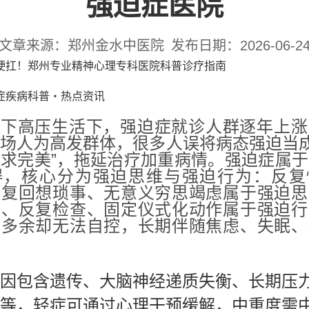
强迫症医院
文章来源：郑州金水中医院
发布日期：2026-06-2
硬扛！郑州专业精神心理专科医院科普诊疗指南
症疾病科普・热点资讯
当下高压生活下，强迫症就诊人群逐年上涨
场人为高发群体，很多人误将病态强迫当成
求完美”，拖延治疗加重病情。强迫症属
碍，核心分为
强迫思维
与
强迫行为
：反复
反复回想琐事、无意义穷思竭虑属于强迫思
手、反复检查、固定仪式化动作属于强迫行
知多余却无法自控，长期伴随焦虑、失眠、
因包含遗传、大脑神经递质失衡、长期压
等，轻症可通过心理干预缓解，中重度需