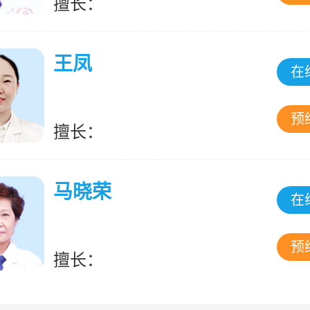
擅长：
王凤
在
预
擅长：
马晓荣
在
预
擅长：