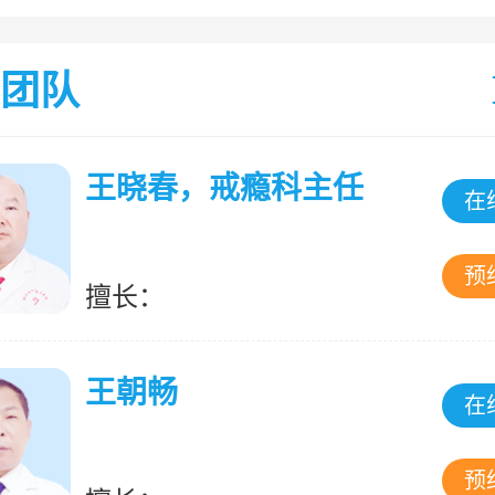
团队
王晓春，戒瘾科主任
在
预
擅长：
王朝畅
在
预