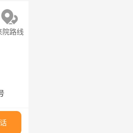
来院路线
号
话