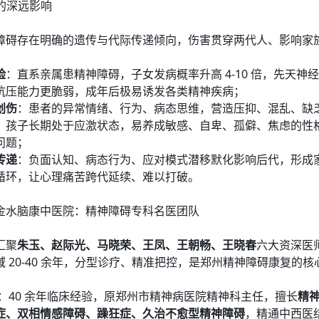
代的深远影响
障碍存在明确的遗传与代际传递倾向，伤害贯穿两代人、影响家
险
：直系亲属患精神障碍，子女发病概率升高 4-10 倍，先天神
抗压能力更脆弱，成年后极易诱发各类精神疾病；
创伤
：患者的异常情绪、行为、病态思维，营造压抑、混乱、缺
，孩子长期处于应激状态，易养成敏感、自卑、孤僻、焦虑的性
问题；
传递
：负面认知、病态行为、应对模式潜移默化影响后代，形成
循环，让心理痛苦跨代延续、难以打破。
金水脑康中医院：精神障碍专科名医团队
汇聚
朱玉、赵际光、马晓荣、王凤、王朝畅、王晓春
六大资深医
域 20-40 余年，分型诊疗、精准把控，是郑州精神障碍康复的核
：40 余年临床经验，原郑州市精神病医院精神科主任，擅长
精
症、双相情感障碍、躁狂症、久治不愈型精神障碍
，精通中西医