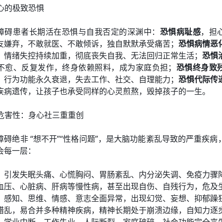
内心的极致恐惧
障碍患者长期活在恐惧与自我否定的深渊中：
恐惧病耻感
，担
友嫌弃，不敢就医、不敢倾诉，独自默默承受痛苦；
恐惧病情恶
、情绪失控持续加重，彻底丧失自我、无法回归正常生活；
恐惧
不愈、反复发作，终身依赖照料，成为家庭负担；
恐惧终身致
、行为功能永久衰退，失去工作、社交、自理能力；
恐惧代际传
疾病遗传，让孩子也承受同样的心灵煎熬，毁掉孩子的一生。
位危害性：身心社三重重创
障碍绝非 “想不开”“性格问题”，是大脑功能紊乱导致的严重疾病
会每一层：
：引发失眠头痛、心慌胸闷、胃肠紊乱、内分泌失调、免疫力骤
血压、心脏病、肝病等慢性病，甚至出现自伤、自残行为，危及
：感知、思维、情感、意志全面异常，出现幻觉、妄想、抑郁躁
错乱，易合并多种精神疾病，精神长期处于崩溃边缘，自知力逐