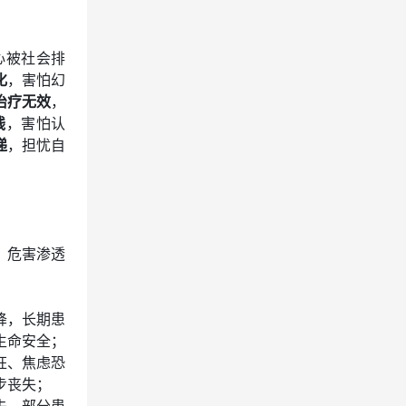
心被社会排
化
，害怕幻
治疗无效
，
残
，害怕认
递
，担忧自
，危害渗透
降，长期患
生命安全；
狂、焦虑恐
步丧失；