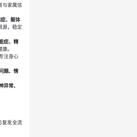
者与家属信
病症、躯体
根源，稳定
能症、精
健康。
专注身心
。
问题、情
神异常、
。
防复发全流