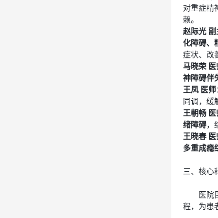
对重症精
赖。
赵际光 
化障碍、
症状、改
马晓荣 医
神障碍伴
王凤 医师
同调，缓
王朝畅 医
绪障碍
，
王晓春 医
多重成瘾
三、核心
医院
程，为患