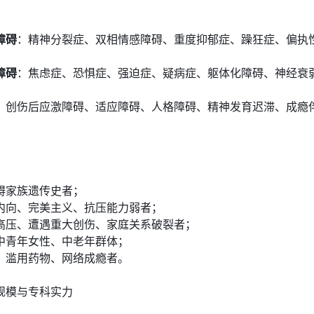
障碍
：精神分裂症、双相情感障碍、重度抑郁症、躁狂症、偏执
障碍
：焦虑症、恐惧症、强迫症、疑病症、躯体化障碍、神经衰
：创伤后应激障碍、适应障碍、人格障碍、精神发育迟滞、成瘾
碍家族遗传史者；
内向、完美主义、抗压能力弱者；
高压、遭遇重大创伤、家庭关系破裂者；
中青年女性、中老年群体；
、滥用药物、网络成瘾者。
规模与专科实力