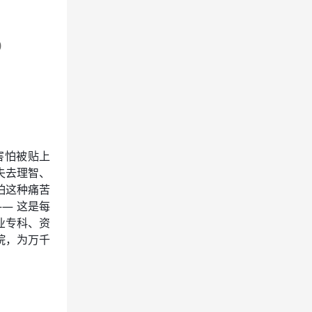
0
害怕被贴上
失去理智、
怕这种痛苦
— 这是每
业专科、资
院，为万千