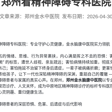
郑州看精神障碍专科医院
文章来源：郑州金水中医院
发布日期：2026-04-3
神障碍专科医院：专业守护心灵健康，金水脑康中医院实力领航
名的情绪、思维、行为异常裹挟，内心满是挥之不去的恐惧：
“异类” 的标签，遭世人歧视、亲友疏远；害怕病情持续加重，彻底
伤己；害怕拖延不治留下终身后遗症，一辈子被病痛折磨；更害
传给孩子，让下一代也深陷精神障碍的深渊，重蹈自己的覆辙 —
障碍患者与家属的真实心声。在郑州，
郑州金水脑康中医院
以专
规范诊疗、人文关怀，成为中原地区精神障碍诊疗的标杆专科医
心灵阴霾、重归健康生活。
障碍患者的深层恐惧、危害、后遗症与后代影响