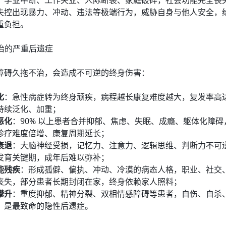
：学业中断、工作失业、人际断裂、家庭破碎，社会功能完全丧
失控出现暴力、冲动、违法等极端行为，威胁自身与他人安全，
重负担。
不治的严重后遗症
障碍久拖不治，会造成不可逆的终身伤害：
化
：急性病症转为终身顽疾，病程越长康复难度越大，复发率高达 
持续泛化、加重；
恶化
：90% 以上患者合并抑郁、焦虑、失眠、成瘾、躯体化障碍
诊疗难度倍增、康复周期延长；
衰退
：大脑神经受损，记忆力、注意力、逻辑思维、判断力不可
发育关键期，成年后难以弥补；
能残疾
：形成孤僻、偏执、冲动、冷漠的病态人格，职业、社交
丧失，部分患者长期封闭在家，终身依赖家人照料；
攀升
：重度抑郁、精神分裂、双相情感障碍等患者，自伤、自杀
，是最致命的隐性后遗症。