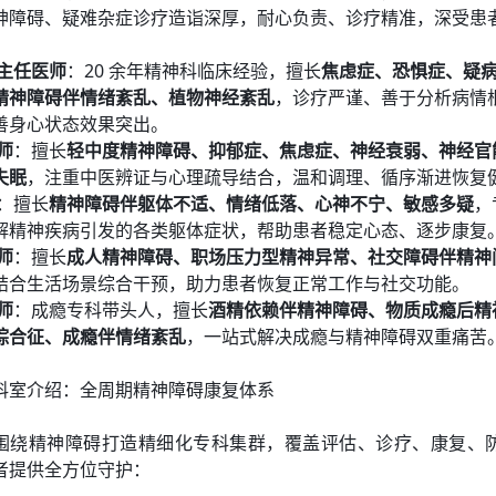
神障碍、疑难杂症诊疗造诣深厚，耐心负责、诊疗精准，深受患
副主任医师
：20 余年精神科临床经验，擅长
焦虑症、恐惧症、疑
精神障碍伴情绪紊乱、植物神经紊乱
，诊疗严谨、善于分析病情
善身心状态效果突出。
师
：擅长
轻中度精神障碍、抑郁症、焦虑症、神经衰弱、神经官
失眠
，注重中医辨证与心理疏导结合，温和调理、循序渐进恢复
：擅长
精神障碍伴躯体不适、情绪低落、心神不宁、敏感多疑
，
解精神疾病引发的各类躯体症状，帮助患者稳定心态、逐步康复
师
：擅长
成人精神障碍、职场压力型精神异常、社交障碍伴精神
结合生活场景综合干预，助力患者恢复正常工作与社交功能。
师
：成瘾专科带头人，擅长
酒精依赖伴精神障碍、物质成瘾后精
综合征、成瘾伴情绪紊乱
，一站式解决成瘾与精神障碍双重痛苦
科室介绍：全周期精神障碍康复体系
围绕精神障碍打造精细化专科集群，覆盖评估、诊疗、康复、
者提供全方位守护：