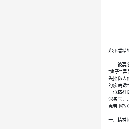
郑州看精
被莫
“疯子”
失控伤人
的疾病遗
一位精神
深名医、
患者驱散
一、精神