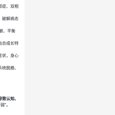
郁症、双相
，破解病态
脏腑、平衡
贴合成长特
症状，身心
系统脱瘾、
导致认知、
弱”。