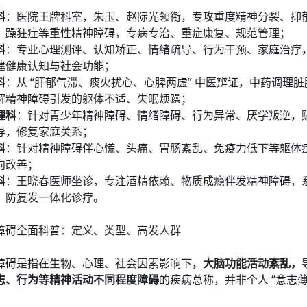
科
：医院王牌科室，朱玉、赵际光领衔，专攻重度精神分裂、抑
、躁狂症等重性精神障碍，专病专治、重症康复、规范管理；
科
：专业心理测评、认知矫正、情绪疏导、行为干预、家庭治疗
建健康认知与社会功能；
科
：从 “肝郁气滞、痰火扰心、心脾两虚” 中医辨证，中药调理
解精神障碍引发的躯体不适、失眠烦躁；
理科
：针对青少年精神障碍、情绪障碍、行为异常、厌学叛逆，
导，修复家庭关系；
科
：针对精神障碍伴心慌、头痛、胃肠紊乱、免疫力低下等躯体
向改善；
科
：王晓春医师坐诊，专注酒精依赖、物质成瘾伴发精神障碍，
、防复发一体化诊疗。
障碍全面科普：定义、类型、高发人群
障碍是指在生物、心理、社会因素影响下，
大脑功能活动紊乱，
志、行为等精神活动不同程度障碍
的疾病总称，并非个人 “意志薄