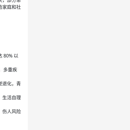
失，部分患
给家庭和社
80% 以
，多重疾
逆退化，青
、生活自理
、伤人风险