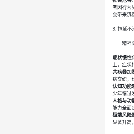
社会危害
者因行为
会带来沉
3. 拖延
精神
症状慢性
上，症状
共病叠加
病交织，
认知功能
少年错过
人格与功
能力全面
极端风险
显著升高