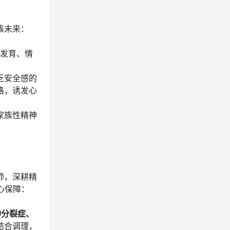
族未来：
经发育、情
乏安全感的
格，诱发心
家族性精神
师，深耕精
心保障：
神分裂症、
结合调理，