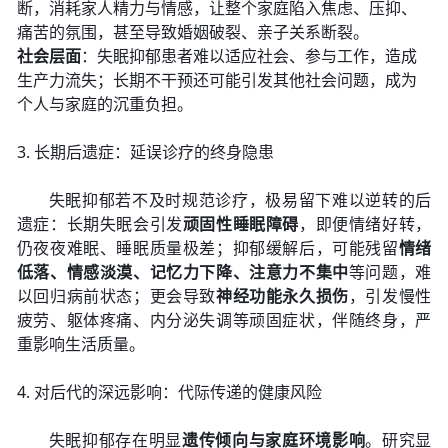
断，消耗家人精力与情感，让整个家庭陷入焦虑、压抑、
痛苦的氛围，甚至导致婚姻破裂、亲子关系断裂。
社会层面
：失眠抑郁患者难以适应社会、参与工作，造成
生产力流失；长期不干预还可能引发其他社会问题，成为
个人与家庭的沉重负担。
3. 长期后遗症：延误诊疗的终身隐患
失眠抑郁若不及时规范诊疗，极易留下难以逆转的后
遗症：长期失眠会引发
顽固性睡眠障碍
，即便情绪好转，
仍夜夜难眠、睡眠质量极差；抑郁缓解后，可能残留
情绪
低落、情感淡漠、记忆力下降、注意力不集中
等问题，难
以回归病前状态；更会导致
神经功能永久损伤
，引发慢性
疲劳、躯体疼痛、内分泌失调等顽固症状，伴随终身，严
重影响生活质量。
4. 对后代的深远影响：代际传递的健康风险
失眠抑郁存在明显
遗传倾向与家庭环境影响
。研究显