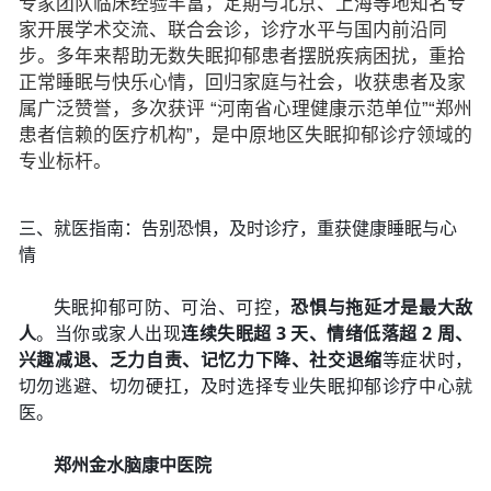
专家团队临床经验丰富，定期与北京、上海等地知名专
家开展学术交流、联合会诊，诊疗水平与国内前沿同
步。多年来帮助无数失眠抑郁患者摆脱疾病困扰，重拾
正常睡眠与快乐心情，回归家庭与社会，收获患者及家
属广泛赞誉，多次获评 “河南省心理健康示范单位”“郑州
患者信赖的医疗机构”，是中原地区失眠抑郁诊疗领域的
专业标杆。
三、就医指南：告别恐惧，及时诊疗，重获健康睡眠与心
情
失眠抑郁可防、可治、可控，
恐惧与拖延才是最大敌
人
。当你或家人出现
连续失眠超 3 天、情绪低落超 2 周、
兴趣减退、乏力自责、记忆力下降、社交退缩
等症状时，
切勿逃避、切勿硬扛，及时选择专业失眠抑郁诊疗中心就
医。
郑州金水脑康中医院