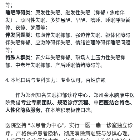
等；
睡眠障碍类
：原发性失眠、继发性失眠（抑郁 / 焦虑伴
发）、顽固性失眠、多梦易醒、早醒、嗜睡、睡眠呼吸暂
停、夜惊、梦魇等；
伴发问题类
：焦虑伴失眠抑郁、强迫伴失眠、躯体化障碍
伴失眠抑郁、应激障碍伴失眠、情绪管理障碍伴睡眠问题
等；
特殊人群类
：青少年失眠抑郁、职场人士压力性失眠抑
郁、中老年失眠抑郁、产后睡眠情绪障碍等。
4. 本地口碑与专科实力：专业认可，百姓信赖
作为郑州知名失眠抑郁诊疗中心，郑州金水脑康中医
院凭借
专业专家团队、规范诊疗流程、中西医结合特色、
人性化隐私服务
，在本地积累极佳口碑。
医院坚持 “以患者为中心”，实行
一医一患一诊室
独立诊
疗，严格保护患者隐私，彻底消除病耻感与恐惧心理。