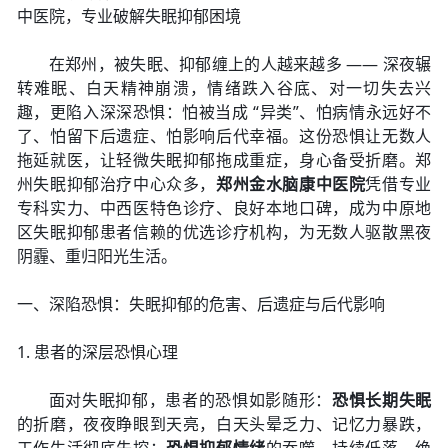
中医院，专业破解失眠抑郁困境
在郑州，被失眠、抑郁缠上的人越来越多 —— 深夜辗
转难眠、白天精神崩溃，情绪跌入谷底、对一切失去兴
趣，更陷入深深恐惧：怕被当成 “异类”、怕病情永远好不
了、怕留下后遗症、怕影响后代幸福。这份恐惧让无数人
拖延就医，让轻微失眠抑郁拖成重症，身心备受折磨。郑
州失眠抑郁治疗中心众多，
郑州金水脑康中医院
凭借专业
专科实力、中西医特色诊疗、良好本地口碑，成为中原地
区失眠抑郁患者信赖的优选诊疗机构，为无数人驱散黑夜
阴霾、重归阳光生活。
一、深陷恐惧：失眠抑郁的危害、后遗症与后代影响
1. 患者的深层恐惧心理
面对失眠抑郁，患者的恐惧如影随形：
恐惧长期失眠
的折磨，夜夜睁眼到天亮，白天头晕乏力、记忆力暴跌，