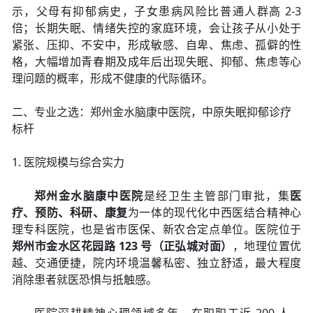
示，父母有抑郁病史，子女患病风险比普通人群高 2-3
倍；长期失眠、情绪失控的家庭环境，会让孩子从小处于
紧张、压抑、不安中，形成敏感、自卑、焦虑、孤僻的性
格，大幅增加青春期及成年后出现失眠、抑郁、焦虑等心
理问题的概率，形成不健康的代际循环。
二、专业之选：郑州金水脑康中医院，中原失眠抑郁诊疗
标杆
1. 医院规模与综合实力
郑州金水脑康中医院
是经卫生主管部门审批，集
医
疗、预防、科研、康复
为一体的现代化中西医结合精神心
理专科医院，也是省市医保、新农合定点单位。医院位于
郑州市金水区花园路 123 号（正弘城对面）
，地理位置优
越、交通便捷，院内环境温馨私密、独立舒适，最大程度
消除患者就医恐惧与抵触感。