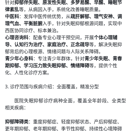
针对
抑郁伴失眠、原发性失眠、多梦易醒、早醒、睡眠节
律紊乱
等，从病因入手，系统化改善睡眠质量。
中医科
：发挥中医传统优势，从
疏肝解郁、理气安神、调
理气血、平衡脏腑
入手，针对失眠抑郁根源问题，实现中
西医协同诊疗、标本兼治。
心理咨询科
：配备专业心理干预空间，开展
个体心理辅
导、认知行为治疗、家庭治疗、正念疏导
等，解决失眠抑
郁背后的心理根源、情绪问题与人际关系障碍。
青少年心身科
：专注青少年群体，针对
青少年失眠、青春
期抑郁、学习压力致失眠抑郁、情绪障碍
等，提供个性
化、人性化诊疗方案。
3. 诊疗范围与疾病介绍：全面覆盖，精准分型
医院失眠抑郁诊疗病种全面，覆盖全年龄段、全类型
相关疾病：
抑郁障碍类
：重度抑郁症、轻度抑郁状态、产后抑郁症、
更年期抑郁、老年期抑郁、季节性抑郁、持续性心境障碍