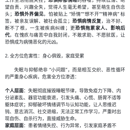
工作生活彻底失控；
恐惧抑郁情绪
的吞噬，持续低落、绝
望自责、兴趣全失，觉得人生毫无希望，甚至萌生自伤念
头；
恐惧外界偏见
，怕被贴上 “矫情”“想不开”“精神病” 标
签，被亲友误解、被社会孤立；
恐惧病情反复
，治不好、
断不了根，一生被疾病纠缠；更
恐惧拖累家人、影响后
代
，在愧疚与痛苦中自我封闭，不敢求助、不愿就医，让
恐惧成为病情恶化的元凶。
2. 全方位危害性：身心俱毁，家庭受累
失眠与抑郁绝非 “小问题”，而是相互交织、恶性循环
的严重身心疾病，危害全方位渗透：
个人层面
：失眠彻底摧毁睡眠节律，导致免疫力下降、内
分泌紊乱、器官功能衰退，引发头痛、心慌、肠胃不适等
躯体症状；抑郁破坏情绪调节与认知功能，让人思维迟
钝、意志消沉、社交退缩，无法正常工作学习，严重时出
现自伤、自杀行为，直接威胁生命。
家庭层面
：患者情绪失控、行为异常，引发家庭矛盾不