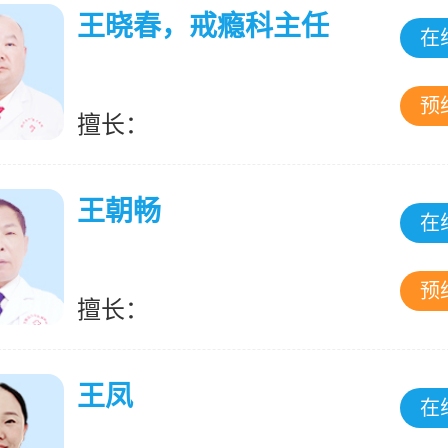
王晓春，戒瘾科主任
在
预
擅长：
王朝畅
在
预
擅长：
王凤
在