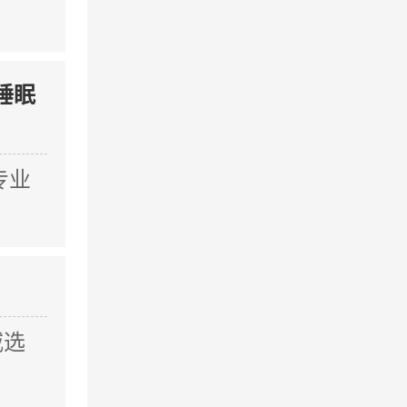
睡眠
专业
威选