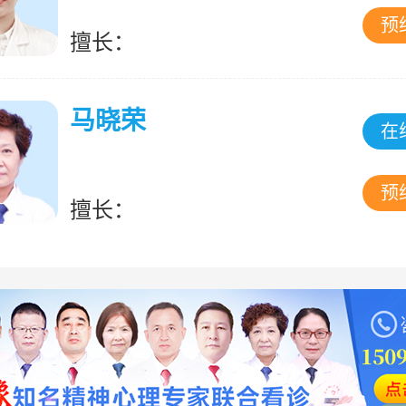
预
擅长：
马晓荣
在
预
擅长：