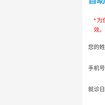
自助
*
为
效。
您的姓
手机号
就诊日