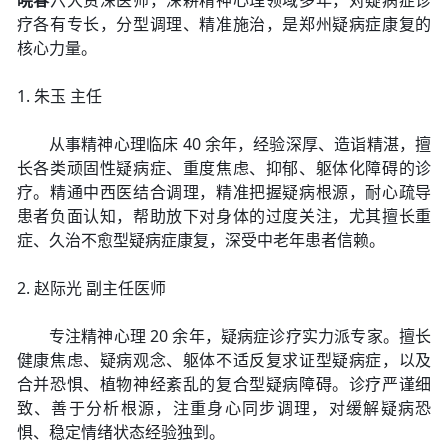
晓春
六大资深医师，深耕精神心理领域多年，对疑病症诊
疗各有专长，分型调理、精准施治，是郑州疑病症康复的
核心力量。
1. 朱玉 主任
从事精神心理临床 40 余年，经验深厚、造诣精湛，擅
长各类顽固性疑病症、重度焦虑、抑郁、躯体化障碍的诊
疗。精通中西医结合调理，精准把握疑病根源，耐心疏导
患者负面认知，帮助放下对身体的过度关注，尤其擅长重
症、久治不愈型疑病症康复，深受中老年患者信赖。
2. 赵际光 副主任医师
专注精神心理 20 余年，疑病症诊疗实力派专家。擅长
健康焦虑、疑病观念、躯体不适反复求证型疑病症，以及
合并恐惧、植物神经紊乱的复合型疑病障碍。诊疗严谨细
致、善于分析根源，注重身心同步调理，对缓解疑病恐
惧、稳定情绪状态经验独到。