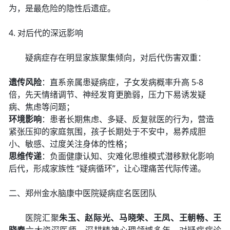
为，是最危险的隐性后遗症。
4. 对后代的深远影响
疑病症存在明显家族聚集倾向，对后代伤害双重：
遗传风险
：直系亲属患疑病症，子女发病概率升高 5-8
倍，先天情绪调节、神经发育更脆弱，压力下易诱发疑
病、焦虑等问题；
环境影响
：患者长期焦虑、多疑、反复就医的行为，营造
紧张压抑的家庭氛围，孩子长期处于不安中，易养成胆
小、敏感、过度关注身体的性格；
思维传递
：负面健康认知、灾难化思维模式潜移默化影响
后代，形成家族性 “疑病循环”，让心理痛苦代际传递。
二、郑州金水脑康中医院疑病症名医团队
医院汇聚
朱玉、赵际光、马晓荣、王凤、王朝畅、王