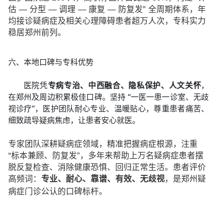
估 — 分型 — 调理 — 康复 — 防复发” 全周期体系，年
均接诊疑病症及相关心理障碍患者超万人次，专科实力
稳居郑州前列。
六、本地口碑与专科优势
医院凭
专病专治、中西融合、隐私保护、人文关怀
，
在郑州及周边积累极佳口碑。坚持 “一医一患一诊室、无歧
视诊疗”，医护团队耐心专业、温暖贴心，尊重患者痛苦、
细致疏导疑病焦虑，让患者安心就医。
专家团队深耕疑病症领域，精准把握病症根源，注重
“标本兼顾、防复发”，多年来帮助上万名疑病症患者摆
脱反复检查、消除健康恐惧、回归正常生活。患者评价
高频词：
专业、耐心、靠谱、有效、无歧视
，是郑州疑
病症门诊公认的口碑标杆。