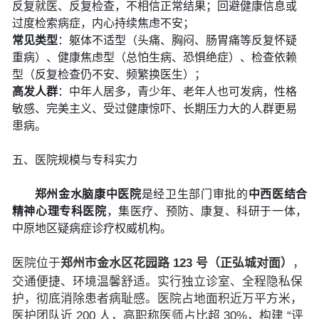
反复就医、反复检查，不相信正常结果；回避健康信息或
过度检索病症，内心持续焦虑不安；
常见类型
：躯体不适型（头痛、胸闷、肠胃痛等反复怀疑
重病）、健康焦虑型（总怕生病、恐惧绝症）、检查依赖
型（反复检查仍不安、频繁换医生）；
高发人群
：中年人居多，青少年、老年人也可发病，性格
敏感、完美主义、受过健康惊吓、长期压力大的人群更易
患病。
五、医院规模与专科实力
郑州金水脑康中医院
是经卫生部门审批的
中西医结合
精神心理专科医院
，集医疗、预防、康复、科研于一体，
中原地区疑病症诊疗权威机构。
医院位于
郑州市金水区花园路 123 号（正弘城对面）
，
交通便捷、环境温馨舒适。实行独立诊室、全程隐私保
护，彻底消除患者病耻感。医院占地面积近万平方米，
医护团队近 200 人，高职称医师占比超 30%，构建 “评