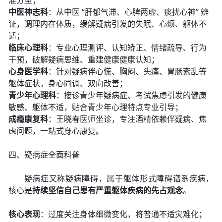
准分型；
中医神志科
：从中医 “肝郁气滞、心脾两虚、痰扰心神” 辨
证，调理内在体质，缓解疑病引发的失眠、心烦、躯体不
适；
临床心理科
：专业心理测评、认知矫正、情绪疏导、行为
干预，破解疑病思维、重建健康健康认知；
心身医学科
：针对疑病伴心慌、胸闷、头痛、胃肠紊乱等
躯体症状，身心同调、双向改善；
青少年心理科
：接诊青少年疑病症、考试焦虑引发的健康
敏感、躯体不适，贴合青少年心理特点专业引导；
成瘾康复科
：王晓春医师坐诊，专注酒精依赖伴疑病、焦
虑问题，一站式身心康复。
四、疑病症全面科普
疑病症又称疑病障碍，属于躯体形式障碍谱系疾病，
核心是
持续坚信自己患有严重躯体疾病的先占观念
。
核心表现
：过度关注身体细微变化，将普通不适灾难化；