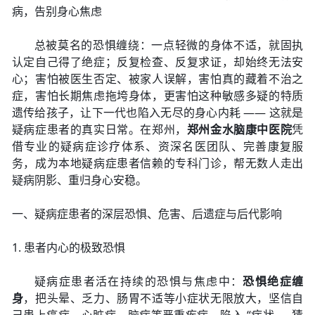
病，告别身心焦虑
总被莫名的恐惧缠绕：一点轻微的身体不适，就固执
认定自己得了绝症；反复检查、反复求证，却始终无法安
心；害怕被医生否定、被家人误解，害怕真的藏着不治之
症，害怕长期焦虑拖垮身体，更害怕这种敏感多疑的特质
遗传给孩子，让下一代也陷入无尽的身心内耗 —— 这就是
疑病症患者的真实日常。在郑州，
郑州金水脑康中医院
凭
借专业的疑病症诊疗体系、资深名医团队、完善康复服
务，成为本地疑病症患者信赖的专科门诊，帮无数人走出
疑病阴影、重归身心安稳。
一、疑病症患者的深层恐惧、危害、后遗症与后代影响
1. 患者内心的极致恐惧
疑病症患者活在持续的恐惧与焦虑中：
恐惧绝症缠
身
，把头晕、乏力、肠胃不适等小症状无限放大，坚信自