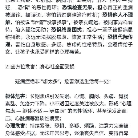
己患上癌症、心脏病、脑病等严重疾病，陷入 “症状 — 猜
疑 — 恐惧” 的恶性循环；
恐惧检查无果
，担心真正的重病
被漏诊、被误诊，害怕错过最佳治疗时机；
恐惧他人不理
解
，怕被说 “矫情”“没事找事”，被亲友疏远、被同事异样看
待，陷入孤独无助；
恐惧终身困扰
，担心一辈子被疑病思
维捆绑，永远无法摆脱焦虑、恢复正常生活；
恐惧代际传
递
，害怕自身敏感、多疑、焦虑的性格特质，会遗传给子
女，让孩子也承受同样的心理痛苦。
2. 全方位危害：身心社全面受损
疑病症绝非 “想太多”，危害渗透生活每一处：
躯体危害
：长期焦虑引发失眠、心慌、胸闷、头痛、胃肠
紊乱、免疫力下降，小不适因过度关注被放大，形成 “心理
焦虑 — 躯体不适 — 更焦虑” 的恶性循环，甚至诱发高血
压、心脏病等器质性病变；
心理危害
：持续紧张、恐惧、多疑、烦躁，注意力完全被
身体感受占据，无法正常思考，逐渐丧失自信、变得自卑