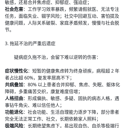
敏感，还易合并焦虑症、抑郁症、强迫症；
社会危害
：工作学习效率暴跌，频繁请假就医、无法专注
任务，面临失业、辍学风险；社交中回避互动、害怕提及
健康问题，人际关系破裂、家庭矛盾频发，慢慢与社会脱
节。
3. 拖延不治的严重后遗症
疑病症久拖不治，会留下难以逆转的伤害：
症状慢性化
：短暂的健康焦虑转为终身顽疾，病程超 2 年
者占比超 60%，复发率居高不下；
共病叠加
：80% 以上患者合并抑郁、焦虑、失眠、躯体化
障碍，多重痛苦交织，康复难度倍增；
人格扭曲
：形成偏执、敏感、多疑、固执的病态人格，遇
事钻牛角尖、难以信任他人；
功能退化
：社会功能、生活自理能力逐步下降，部分患者
完全无法正常工作、社交，长期依赖家人照料；
极端风险
：长期绝望焦虑下，易出现自伤、自杀等极端行