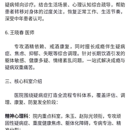
疑病倾向诊疗。结合生活场景、心理认知综合疏导，帮助
患者转移对身体的过度关注，恢复正常工作、生活节奏，
深受中年患者认可。
6. 王晓春 医师
专攻酒精依赖、戒酒康复，同时擅长成瘾伴生疑病
症、焦虑、抑郁、失眠等综合调理。针对长期饮酒引发的
躯体敏感、健康多疑、情绪紊乱问题，一站式解决成瘾与
疑病双重痛苦。
三、核心科室介绍
医院围绕疑病症打造全流程专科体系，覆盖评估、调
理、康复、防复发全阶段：
精神心理科
：院内重点科室，朱玉、赵际光领衔，专攻顽
固性疑病症、重度健康焦虑、躯体化障碍，专病专治、精