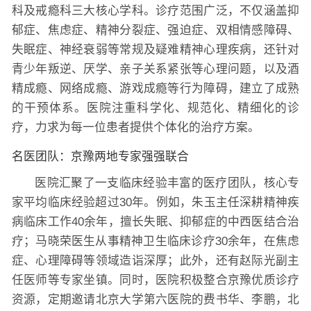
科及戒瘾科三大核心学科。诊疗范围广泛，不仅涵盖抑
郁症、焦虑症、精神分裂症、强迫症、双相情感障碍、
失眠症、神经衰弱等常规及疑难精神心理疾病，还针对
青少年叛逆、厌学、亲子关系紧张等心理问题，以及酒
精成瘾、网络成瘾、游戏成瘾等行为障碍，建立了成熟
的干预体系。医院注重科学化、规范化、精细化的诊
疗，力求为每一位患者提供个体化的治疗方案。
名医团队：京豫两地专家强强联合
医院汇聚了一支临床经验丰富的医疗团队，核心专
家平均临床经验超过30年。例如，朱玉主任深耕精神疾
病临床工作40余年，擅长失眠、抑郁症的中西医结合治
疗；马晓荣医生从事精神卫生临床诊疗30余年，在焦虑
症、心理障碍等领域造诣深厚；此外，还有赵际光副主
任医师等专家坐镇。同时，医院积极整合京豫优质诊疗
资源，定期邀请北京大学第六医院的费书华、李鹏，北