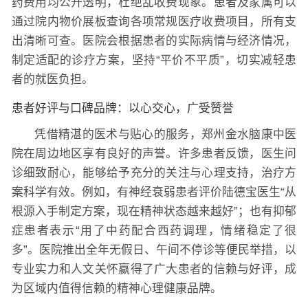
药费用均公开透明，杜绝乱收费现象。患者及家属可以
通过院内物价展板查询各项常规医疗收费项目，所有支
出清晰可查。医院会根据患者的实际病情与经济情况，
制定适配的诊疗方案，坚持“平价不平质”，切实减轻患
者的就医负担。
患者好评与口碑品牌：以心交心，广受赞誉
凭借精湛的医术与贴心的服务，郑州金水脑康中医
院在周边地区享有良好的声誉。许多患者反馈，医生问
诊细致耐心，能够给予充分的关注与心理支持，治疗方
案科学有效。例如，有神经衰弱患者评价陆德宝医生“从
根源入手制定方案，现在精神状态越来越好”；也有抑郁
症患者表示“用了中药配合西药调理，情绪稳定了很
多”。医院推出全年无假日、午间不停诊等便民举措，以
专业实力和人文关怀赢得了广大患者的信赖与好评，成
为区域内值得信赖的精神心理健康品牌。