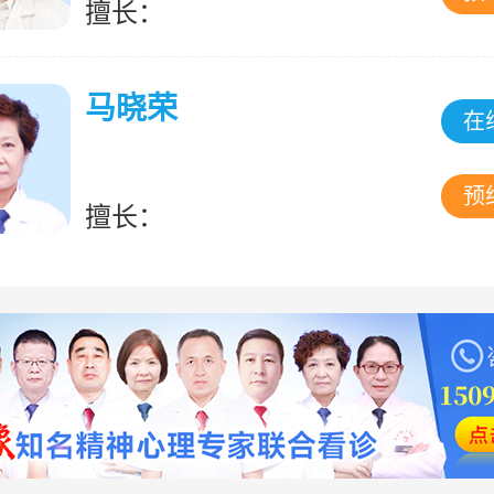
擅长：
马晓荣
在
预
擅长：