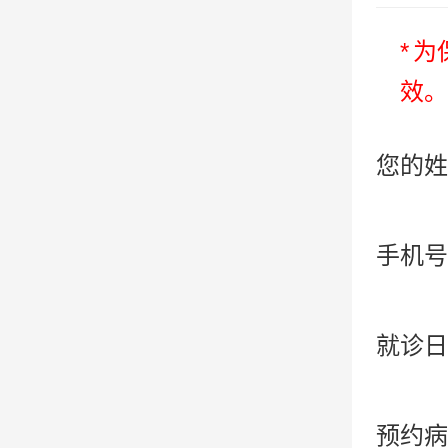
*
为
效。
您的姓
手机号
就诊日
预约病